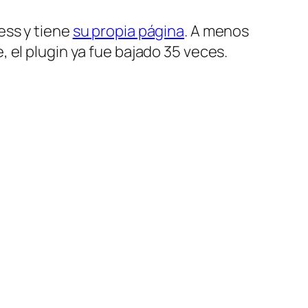
ess y tiene
su propia página
. A menos
 el plugin ya fue bajado 35 veces.