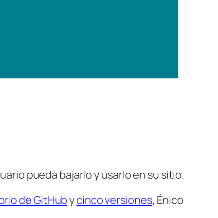
uario pueda bajarlo y usarlo en su sitio.
orio de GitHub
y
cinco versiones
, Énico